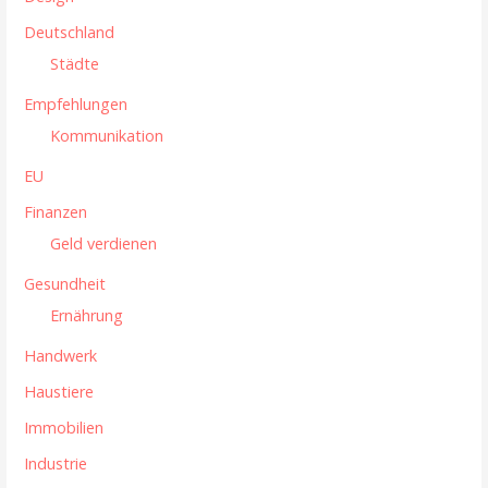
i
Deutschland
g
Städte
a
Empfehlungen
t
Kommunikation
i
EU
Finanzen
o
Geld verdienen
n
Gesundheit
Ernährung
Handwerk
Haustiere
Immobilien
Industrie