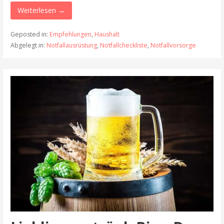
Weiterlesen →
Geposted in:
Empfehlungen
,
Haushalt
Abgelegt in:
Notfallausrüstung
,
Notfallcheckliste
,
Notfallvorsorge