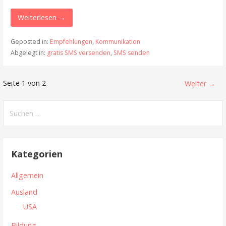
Weiterlesen →
Geposted in:
Empfehlungen
,
Kommunikation
Abgelegt in:
gratis SMS versenden
,
SMS senden
Seite 1 von 2
N
Weiter →
a
S
u
v
c
i
h
Kategorien
e
g
n
Allgemein
n
a
Ausland
a
t
USA
c
h
Bildung