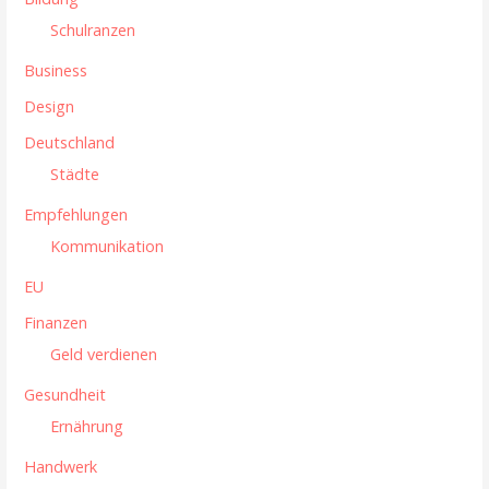
i
:
Schulranzen
o
Business
n
Design
f
Deutschland
ü
Städte
Empfehlungen
r
Kommunikation
B
EU
e
Finanzen
i
Geld verdienen
t
Gesundheit
Ernährung
r
Handwerk
a