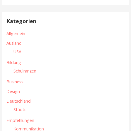
u
c
h
Kategorien
e
n
Allgemein
n
Ausland
a
USA
c
h
Bildung
:
Schulranzen
Business
Design
Deutschland
Städte
Empfehlungen
Kommunikation