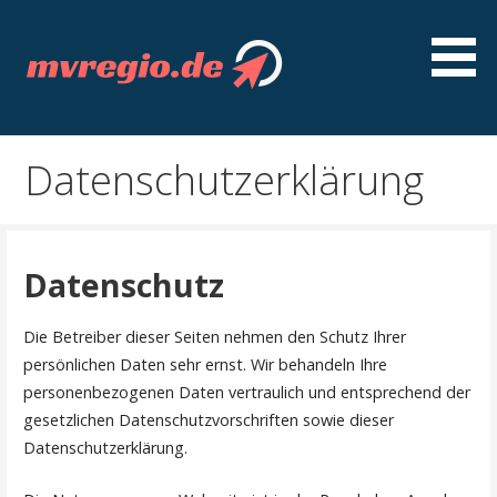
Z
u
m
I
Entdecken Sie MVregio - spannende Artikel, gut
mvregio.de
n
recherchierte Ratgeber, interessante Guides und
h
Datenschutzerklärung
nützliche Tipps
a
l
t
s
Datenschutz
p
r
Die Betreiber dieser Seiten nehmen den Schutz Ihrer
i
persönlichen Daten sehr ernst. Wir behandeln Ihre
n
personenbezogenen Daten vertraulich und entsprechend der
g
gesetzlichen Datenschutzvorschriften sowie dieser
e
Datenschutzerklärung.
n