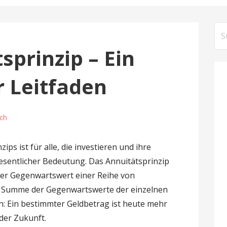
S
u
sprinzip – Ein
c
h
 Leitfaden
e
n
n
ch
a
c
ps ist für alle, die investieren und ihre
h
esentlicher Bedeutung. Das Annuitätsprinzip
:
 der Gegenwartswert einer Reihe von
r Summe der Gegenwartswerte der einzelnen
n: Ein bestimmter Geldbetrag ist heute mehr
 der Zukunft.