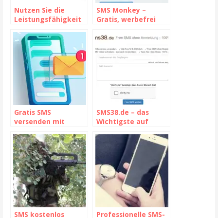
Nutzen Sie die
SMS Monkey –
Leistungsfähigkeit
Gratis, werbefrei
von SMS-Anbietern,
und seriös –
um Ihre
Erfahren Sie mehr
Kommunikation zu
verbessern.
Gratis SMS
SMS38.de – das
versenden mit
Wichtigste auf
send4free.de – Das
einen Blick
sollten Sie wissen
SMS kostenlos
Professionelle SMS-