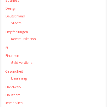
v
Business
i
Design
g
Deutschland
Städte
a
Empfehlungen
t
Kommunikation
i
EU
o
Finanzen
n
Geld verdienen
Gesundheit
Ernährung
Handwerk
Haustiere
Immobilien