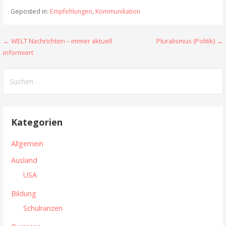
Geposted in:
Empfehlungen
,
Kommunikation
← WELT Nachrichten – immer aktuell
Pluralismus (Politik) →
B
informiert
e
S
i
u
t
c
h
r
Kategorien
e
a
n
Allgemein
n
g
Ausland
a
s
USA
c
n
h
Bildung
:
a
Schulranzen