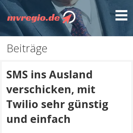
Z
u
m
I
Entdecken Sie MVregio - spannende Artikel, gut
mvregio.de
n
recherchierte Ratgeber, interessante Guides und
h
Beiträge
nützliche Tipps
a
l
t
SMS ins Ausland
s
p
verschicken, mit
r
i
Twilio sehr günstig
n
g
und einfach
e
n