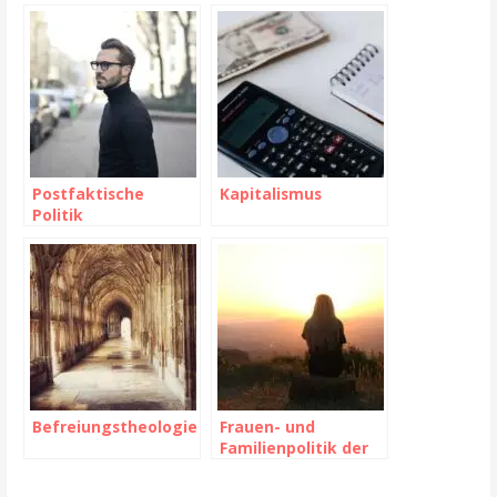
ess
mehr Zufriedenheit
und Erfüllung
Postfaktische
Kapitalismus
Politik
Befreiungstheologie
Frauen- und
Familienpolitik der
DDR