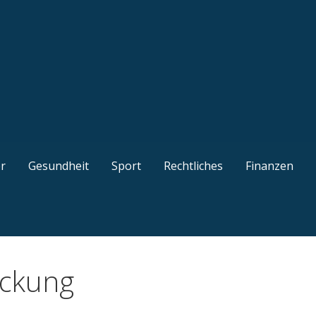
kel, gut recherchierte Ratgeber, interessante Guides und n
r
Gesundheit
Sport
Rechtliches
Finanzen
ackung