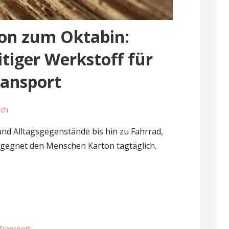
on zum Oktabin:
itiger Werkstoff für
ransport
ach
nd Alltagsgegenstände bis hin zu Fahrrad,
egnet den Menschen Karton tagtäglich.
Transport