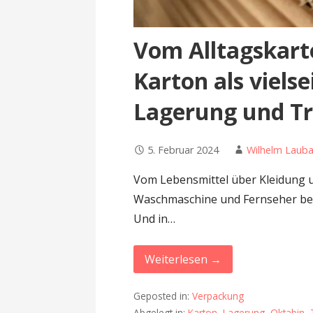
Vom Alltagskart
Karton als vielse
Lagerung und T
5. Februar 2024
Wilhelm Laub
Vom Lebensmittel über Kleidung u
Waschmaschine und Fernseher beg
Und in…
Weiterlesen →
Geposted in:
Verpackung
Abgelegt in:
Karton
,
Lagerung
,
Oktabin
,