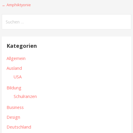
← Amphiktyonie
B
e
S
u
i
c
t
h
Kategorien
e
r
n
Allgemein
a
n
Ausland
g
a
USA
c
s
h
Bildung
n
:
Schulranzen
a
Business
v
Design
i
Deutschland