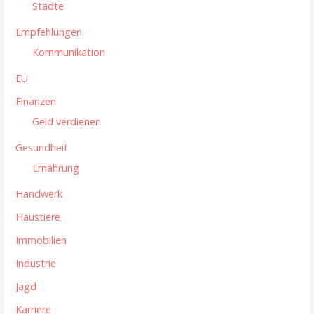
g
Städte
a
Empfehlungen
t
Kommunikation
i
EU
Finanzen
o
Geld verdienen
n
Gesundheit
Ernährung
Handwerk
Haustiere
Immobilien
Industrie
Jagd
Karriere