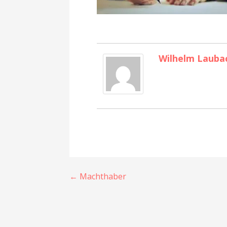
Wilhelm Lauba
← Machthaber
B
e
i