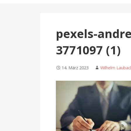
n
pexels-andre
3771097 (1)
14. März 2023
Wilhelm Laubac