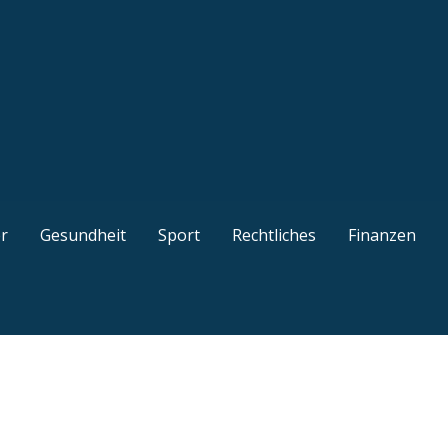
kel, gut recherchierte Ratgeber, interessante Guides und n
r
Gesundheit
Sport
Rechtliches
Finanzen