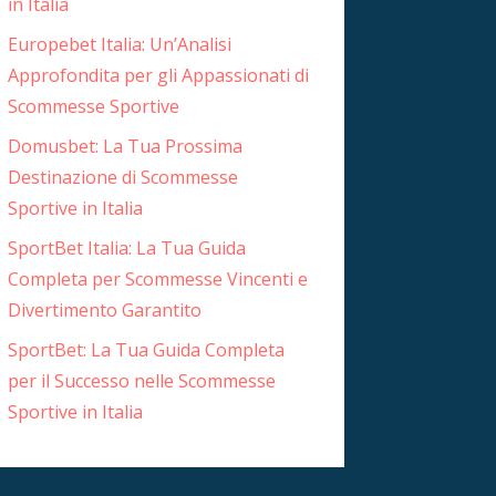
in Italia
Europebet Italia: Un’Analisi
Approfondita per gli Appassionati di
Scommesse Sportive
Domusbet: La Tua Prossima
Destinazione di Scommesse
Sportive in Italia
SportBet Italia: La Tua Guida
Completa per Scommesse Vincenti e
Divertimento Garantito
SportBet: La Tua Guida Completa
per il Successo nelle Scommesse
Sportive in Italia