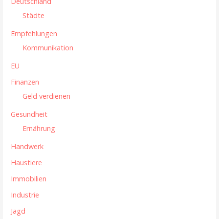
g
Deutschland
Städte
a
Empfehlungen
t
Kommunikation
i
EU
o
Finanzen
n
Geld verdienen
Gesundheit
Ernährung
Handwerk
Haustiere
Immobilien
Industrie
Jagd