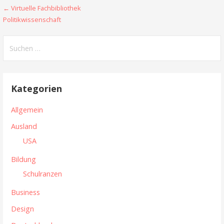
← Virtuelle Fachbibliothek
B
Politikwissenschaft
e
S
i
u
t
c
h
r
Kategorien
e
a
n
Allgemein
n
g
Ausland
a
s
USA
c
n
h
Bildung
:
a
Schulranzen
v
Business
i
Design