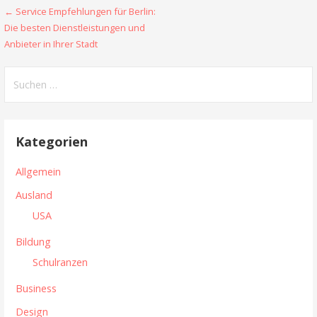
← Service Empfehlungen für Berlin:
B
Die besten Dienstleistungen und
e
Anbieter in Ihrer Stadt
i
S
t
u
c
r
h
Kategorien
a
e
n
g
Allgemein
n
s
Ausland
a
USA
n
c
h
Bildung
a
:
Schulranzen
v
Business
i
Design