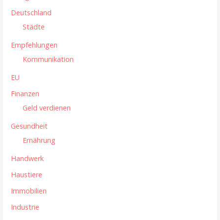
g
Deutschland
a
Städte
t
Empfehlungen
i
Kommunikation
o
EU
n
Finanzen
Geld verdienen
Gesundheit
Ernährung
Handwerk
Haustiere
Immobilien
Industrie