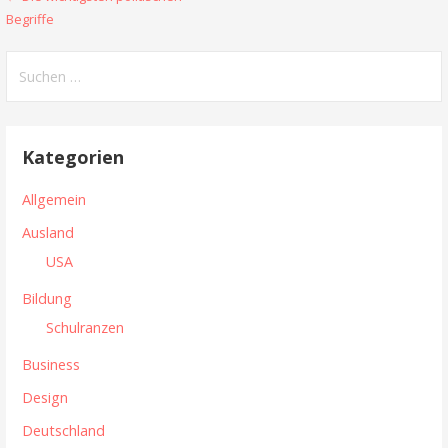
B
Begriffe
e
S
i
u
t
c
h
r
Kategorien
e
a
n
Allgemein
n
g
Ausland
a
s
USA
c
n
h
Bildung
:
a
Schulranzen
v
Business
i
Design
g
Deutschland