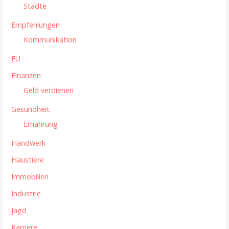
Städte
a
Empfehlungen
t
Kommunikation
i
EU
o
Finanzen
n
Geld verdienen
Gesundheit
Ernährung
Handwerk
Haustiere
Immobilien
Industrie
Jagd
Karriere