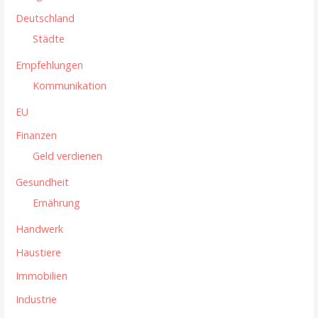
g
Deutschland
a
Städte
t
Empfehlungen
i
Kommunikation
o
EU
n
Finanzen
Geld verdienen
Gesundheit
Ernährung
Handwerk
Haustiere
Immobilien
Industrie