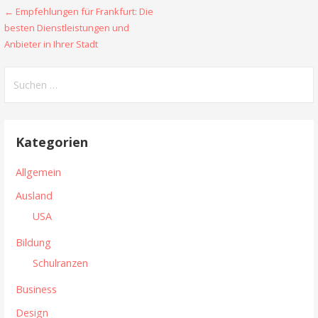
← Empfehlungen für Frankfurt: Die
B
besten Dienstleistungen und
e
Anbieter in Ihrer Stadt
i
S
t
u
c
r
h
Kategorien
a
e
n
g
Allgemein
n
s
Ausland
a
USA
n
c
h
Bildung
a
:
Schulranzen
v
Business
i
Design