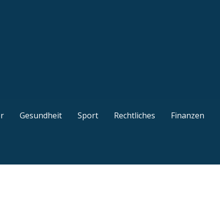
kel, gut recherchierte Ratgeber, interessante Guides und n
r
Gesundheit
Sport
Rechtliches
Finanzen