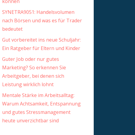
können
SYNETRA9051: Handelsvolumen
nach Börsen und was es für Trader
bedeutet
Gut vorbereitet ins neue Schuljahr:
Ein Ratgeber für Eltern und Kinder
Guter Job oder nur gutes
Marketing? So erkennen Sie
Arbeitgeber, bei denen sich
Leistung wirklich lohnt
Mentale Stärke im Arbeitsalltag:
Warum Achtsamkeit, Entspannung
und gutes Stressmanagement
heute unverzichtbar sind