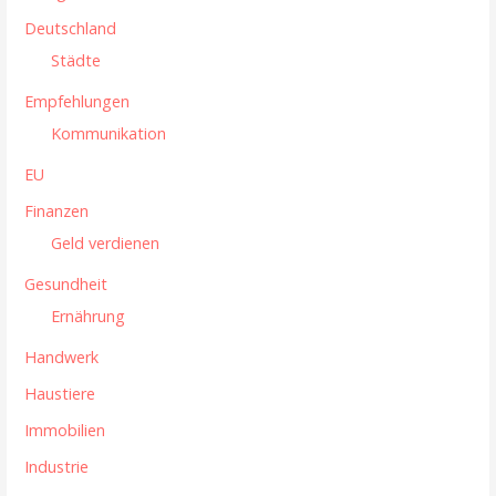
g
Deutschland
a
Städte
t
Empfehlungen
i
Kommunikation
o
EU
n
Finanzen
Geld verdienen
Gesundheit
Ernährung
Handwerk
Haustiere
Immobilien
Industrie