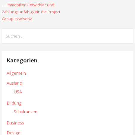
← Immobilien-Entwickler und
B
Zahlungsunfähigkeit: die Project
e
Group Insolvenz
i
S
t
u
c
r
h
Kategorien
a
e
n
g
Allgemein
n
s
Ausland
a
USA
n
c
h
Bildung
a
:
Schulranzen
v
Business
i
Design