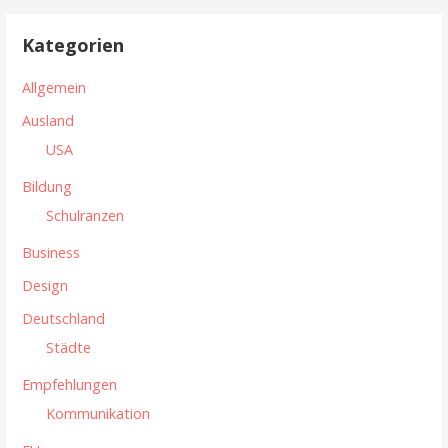
t
c
h
r
Kategorien
e
a
n
Allgemein
n
g
Ausland
a
s
USA
c
n
h
Bildung
:
a
Schulranzen
v
Business
i
Design
g
Deutschland
Städte
a
Empfehlungen
t
Kommunikation
i