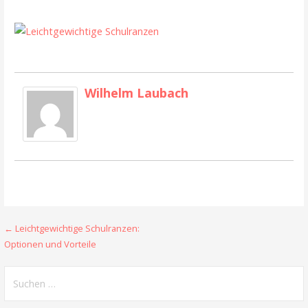
Wilhelm Laubach
← Leichtgewichtige Schulranzen:
B
Optionen und Vorteile
e
S
i
u