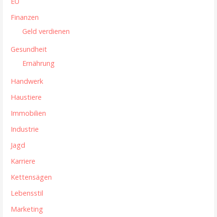
EU
o
Finanzen
n
Geld verdienen
Gesundheit
Ernährung
Handwerk
Haustiere
Immobilien
Industrie
Jagd
Karriere
Kettensägen
Lebensstil
Marketing