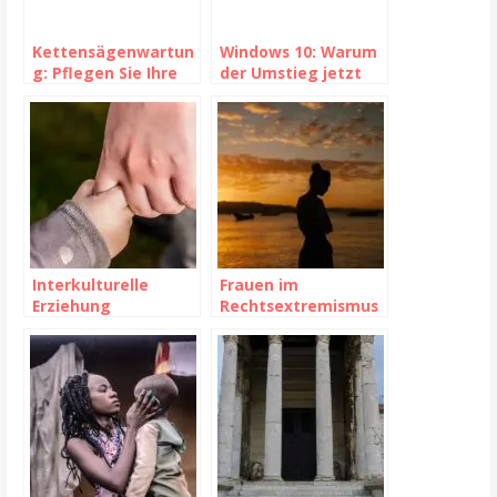
Kettensägenwartun
Windows 10: Warum
g: Pflegen Sie Ihre
der Umstieg jetzt
Ausrüstung wie ein
zählt!
Profi
Interkulturelle
Frauen im
Erziehung
Rechtsextremismus