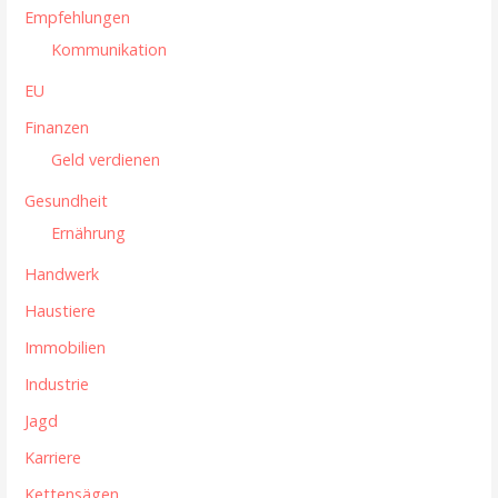
t
Empfehlungen
i
Kommunikation
o
EU
n
Finanzen
Geld verdienen
Gesundheit
Ernährung
Handwerk
Haustiere
Immobilien
Industrie
Jagd
Karriere
Kettensägen