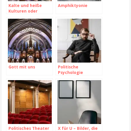
Kalte und heiße
Amphiktyonie
Kulturen oder
Optionen
Gott mit uns
Politische
Psychologie
Politisches Theater
X für U – Bilder, die