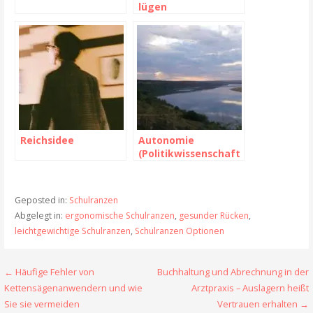
lügen
Reichsidee
Autonomie
(Politikwissenschaft
)
Geposted in:
Schulranzen
Abgelegt in:
ergonomische Schulranzen
,
gesunder Rücken
,
leichtgewichtige Schulranzen
,
Schulranzen Optionen
← Häufige Fehler von
Buchhaltung und Abrechnung in der
B
Kettensägenanwendern und wie
Arztpraxis – Auslagern heißt
e
Sie sie vermeiden
Vertrauen erhalten →