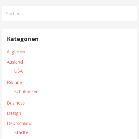
i
S
t
u
c
r
h
Kategorien
a
e
n
g
Allgemein
n
s
Ausland
a
USA
n
c
h
Bildung
a
:
Schulranzen
v
Business
i
Design
g
Deutschland
a
Städte