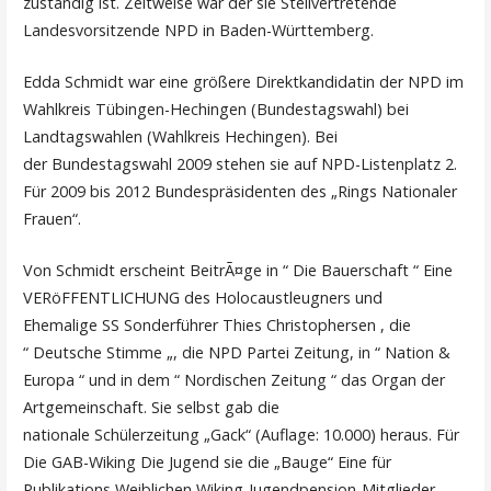
zuständig ist. Zeitweise war der sie Stellvertretende
Landesvorsitzende NPD in Baden-Württemberg.
Edda Schmidt war eine größere Direktkandidatin der NPD im
Wahlkreis Tübingen-Hechingen (Bundestagswahl) bei
Landtagswahlen (Wahlkreis Hechingen). Bei
der Bundestagswahl 2009 stehen sie auf NPD-Listenplatz 2.
Für 2009 bis 2012 Bundespräsidenten des „Rings Nationaler
Frauen“.
Von Schmidt erscheint BeitrÃ¤ge in “ Die Bauerschaft “ Eine
VERöFFENTLICHUNG des Holocaustleugners und
Ehemalige SS Sonderführer Thies Christophersen , die
“ Deutsche Stimme „, die NPD Partei Zeitung, in “ Nation &
Europa “ und in dem “ Nordischen Zeitung “ das Organ der
Artgemeinschaft. Sie selbst gab die
nationale Schülerzeitung „Gack“ (Auflage: 10.000) heraus. Für
Die GAB-Wiking Die Jugend sie die „Bauge“ Eine für
Publikations Weiblichen Wiking-Jugendpension-Mitglieder