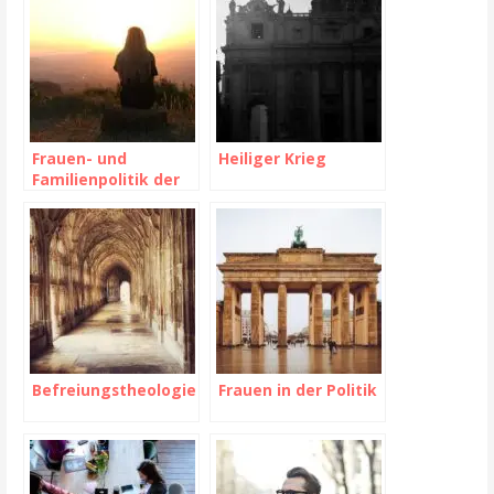
Frauen- und
Heiliger Krieg
Familienpolitik der
DDR
Befreiungstheologie
Frauen in der Politik