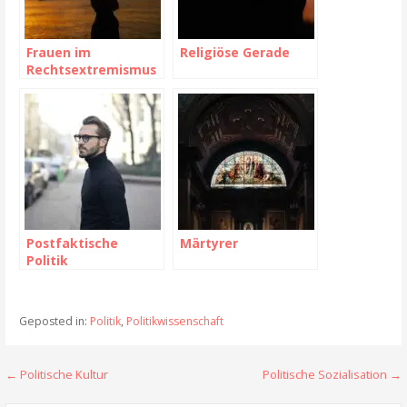
Frauen im
Religiöse Gerade
Rechtsextremismus
Postfaktische
Märtyrer
Politik
Geposted in:
Politik
,
Politikwissenschaft
← Politische Kultur
Politische Sozialisation →
B