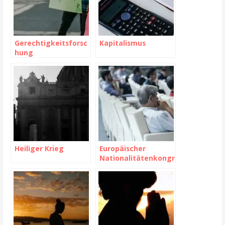
Gerechtigkeitsforsc
Kapitalismus
hung
Heiliger Krieg
Europäischer
Nationalitätenkongr
ess