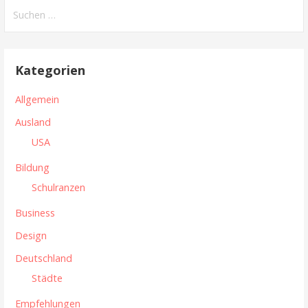
e
S
u
i
c
t
h
Kategorien
e
r
n
Allgemein
a
n
Ausland
g
a
USA
c
s
h
Bildung
n
:
Schulranzen
a
Business
v
Design
i
Deutschland
g
Städte
a
Empfehlungen