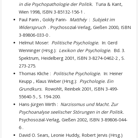
in die Psychopathologie der Politik.
Turia & Kant,
Wien 1998, ISBN 3-85132-156-1 .
Paul Parin , Goldy Parin-
Matthéy
:
Subjekt im
Widerspruch
. Psychosozial-Verlag, Gießen 2000, ISBN
3-89806-033-0 .
Helmut Moser:
Politische Psychologie.
In: Gerd
Wenninger (Hrsg.):
Lexikon der Psychologie.
Bd. 3.
Spektrum, Heidelberg 2001, ISBN 3-8274-0462-2 , S.
273-275.
Thomas Kliche :
Politische Psychologie.
In: Heiner
Keupp , Klaus Weber (Hrsg.):
Psychologie. Ein
Grundkurs.
Rowohlt, Reinbek 2001, ISBN 3-499-
55640-5 , S. 194-200.
Hans-Jürgen Wirth :
Narzissmus und Macht. Zur
Psychoanalyse seelischer Störungen in der Politik.
Psychosozial-Verlag, Gießen 2002, ISBN 3-89806-044-
6 .
David O. Sears, Leonie Huddy, Robert Jervis (Hrsg.)