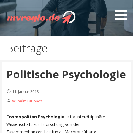
Z
u
m
I
Entdecken Sie MVregio - spannende Artikel, gut
mvregio.de
n
recherchierte Ratgeber, interessante Guides und
h
Beiträge
nützliche Tipps
a
l
t
Politische Psychologie
s
p
r
11. Januar 2018
i
n
Wilhelm Laubach
g
e
Cosmopolitan Psychologie
ist a Interdiziplinäre
n
Wissenschaft zur Erforschung von den
Zusammenhängen Leistung , Machtausübung