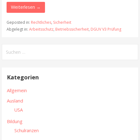
Weiterlesen →
Geposted in:
Rechtliches
,
Sicherheit
Abgelegt in:
Arbeitsschutz
,
Betriebssicherheit
,
DGUV V3 Prüfung
S
u
c
h
Kategorien
e
n
Allgemein
n
Ausland
a
USA
c
h
Bildung
:
Schulranzen