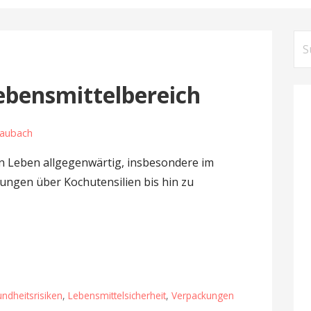
S
u
c
bensmittelbereich
h
e
Laubach
n
n
en Leben allgegenwärtig, insbesondere im
a
ungen über Kochutensilien bis hin zu
c
h
:
ndheitsrisiken
,
Lebensmittelsicherheit
,
Verpackungen