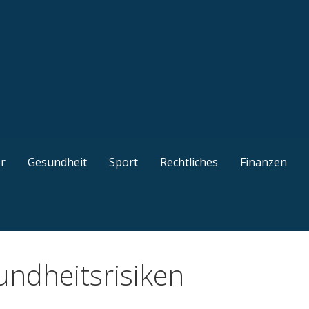
kel, gut recherchierte Ratgeber, interessante Guides und n
r
Gesundheit
Sport
Rechtliches
Finanzen
undheitsrisiken