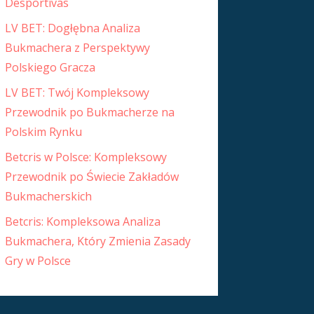
Desportivas
LV BET: Dogłębna Analiza
Bukmachera z Perspektywy
Polskiego Gracza
LV BET: Twój Kompleksowy
Przewodnik po Bukmacherze na
Polskim Rynku
Betcris w Polsce: Kompleksowy
Przewodnik po Świecie Zakładów
Bukmacherskich
Betcris: Kompleksowa Analiza
Bukmachera, Który Zmienia Zasady
Gry w Polsce