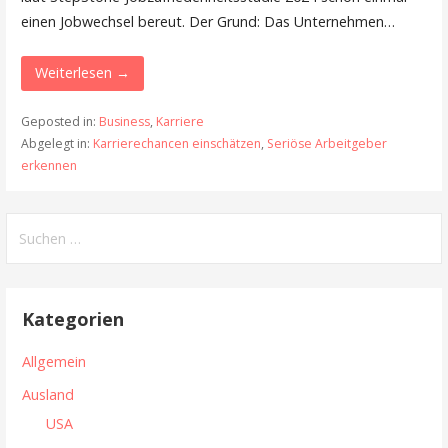
einen Jobwechsel bereut. Der Grund: Das Unternehmen…
Weiterlesen →
Geposted in:
Business
,
Karriere
Abgelegt in:
Karrierechancen einschätzen
,
Seriöse Arbeitgeber
erkennen
S
u
c
h
Kategorien
e
n
Allgemein
n
Ausland
a
USA
c