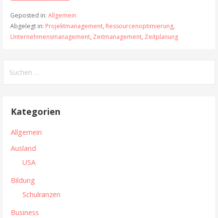
Geposted in:
Allgemein
Abgelegt in:
Projektmanagement
,
Ressourcenoptimierung
,
Unternehmensmanagement
,
Zeitmanagement
,
Zeitplanung
S
u
c
h
Kategorien
e
n
Allgemein
n
Ausland
a
USA
c
h
Bildung
:
Schulranzen
Business