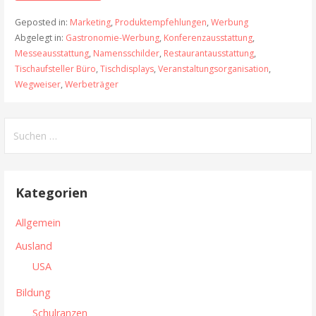
Geposted in:
Marketing
,
Produktempfehlungen
,
Werbung
Abgelegt in:
Gastronomie-Werbung
,
Konferenzausstattung
,
Messeausstattung
,
Namensschilder
,
Restaurantausstattung
,
Tischaufsteller Büro
,
Tischdisplays
,
Veranstaltungsorganisation
,
Wegweiser
,
Werbeträger
Suchen
nach:
Kategorien
Allgemein
Ausland
USA
Bildung
Schulranzen