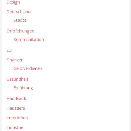
Design
g
Deutschland
a
Städte
t
Empfehlungen
i
Kommunikation
o
EU
n
Finanzen
Geld verdienen
Gesundheit
Ernährung
Handwerk
Haustiere
Immobilien
Industrie