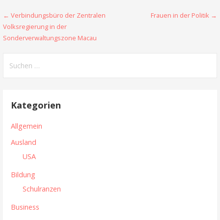
← Verbindungsbüro der Zentralen
Frauen in der Politik →
B
Volksregierung in der
e
Sonderverwaltungszone Macau
i
S
t
u
c
r
h
Kategorien
a
e
n
g
Allgemein
n
s
Ausland
a
USA
n
c
h
Bildung
a
:
Schulranzen
v
Business
i