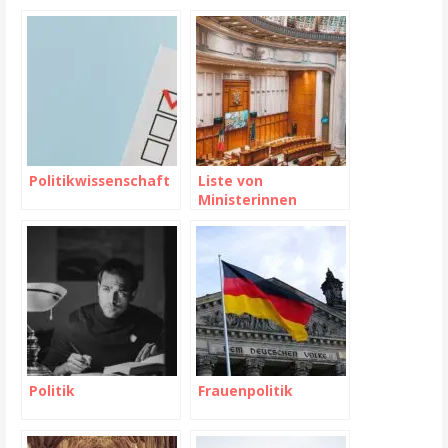
DDR
Politikwissenschaft
Liste von
Ministerinnen
Politik
Frauenpolitik