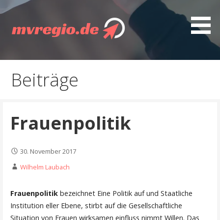
Z
u
m
I
Entdecken Sie MVregio - spannende Artikel, gut
mvregio.de
n
recherchierte Ratgeber, interessante Guides und
h
Beiträge
nützliche Tipps
a
l
t
Frauenpolitik
s
p
r
30. November 2017
i
n
Wilhelm Laubach
g
e
Frauenpolitik
bezeichnet Eine Politik auf und Staatliche
n
Institution eller Ebene, stirbt auf die Gesellschaftliche
Situation von Frauen wirksamen einfluss nimmt Willen. Das