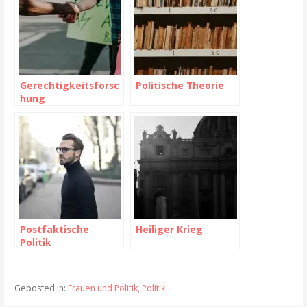
Gerechtigkeitsforsc
Politische Theorie
hung
Postfaktische
Heiliger Krieg
Politik
Geposted in:
Frauen und Politik
,
Politik