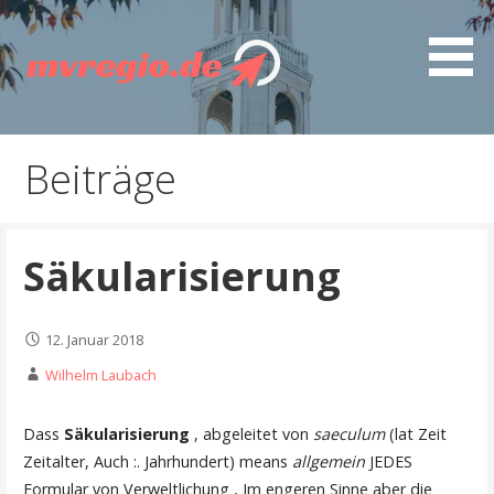
Z
u
m
I
Entdecken Sie MVregio - spannende Artikel, gut
mvregio.de
n
recherchierte Ratgeber, interessante Guides und
h
Beiträge
nützliche Tipps
a
l
t
Säkularisierung
s
p
r
12. Januar 2018
i
n
Wilhelm Laubach
g
e
Dass
Säkularisierung
, abgeleitet von
saeculum
(lat Zeit
n
Zeitalter, Auch :. Jahrhundert) means
allgemein
JEDES
Formular von Verweltlichung , Im engeren Sinne aber die