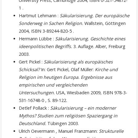
University Press, Cambridge 2004, ISBN 0-521-54872-
1 .
Hartmut Lehmann :
Säkularisierung. Der europäische
Sonderweg in Sachen Religion.
Wallstein, Göttingen
2004, ISBN 3-89244-820-5 .
Hermann Lübbe :
Säkularisierung. Geschichte eines
ideenpolitischen Begriffs.
3. Auflage. Alber, Freiburg
2003.
Gert Pickel :
Säkularisierung als europäisches
Schicksal?
In: Gert Pickel, Olaf Müller:
Kirche und
Religion im heutigen Europa. Ergebnisse aus
empirischen und vergleichenden
Untersuchungen.
USA, Wiesbaden 2009, ISBN 978-3-
531-16748-0 , S. 89-122.
Detlef Pollack :
Säkularisierung – ein moderner
Mythos? Studien zum religiösen Spaziergang in
Deutschland.
Tübingen 2003.
Ulrich Oevermann , Manuel Franzmann:
Strukturelle