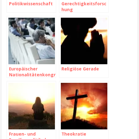
Politikwissenschaft
Gerechtigkeitsforsc
hung
Europäischer
Religiöse Gerade
Nationalitätenkongr
ess
Frauen- und
Theokratie