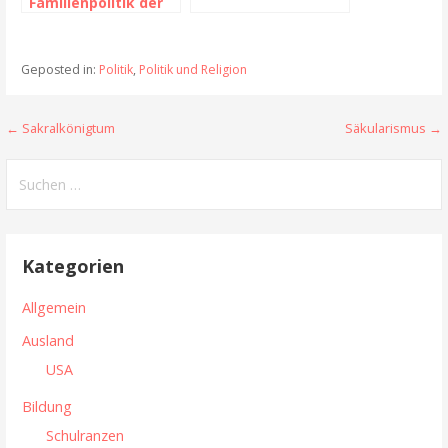
Familienpolitik der
DDR
Geposted in:
Politik
,
Politik und Religion
← Sakralkönigtum
Säkularismus →
B
e
S
u
i
c
t
h
Kategorien
e
r
n
Allgemein
a
n
Ausland
g
a
USA
c
s
h
Bildung
n
:
Schulranzen