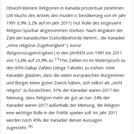
Obwohl kleinere Religionen in Kanada prozentual zunehmen
(zB Wuchs des Anteils des muslim ic bevölkerung von im Jahr
1991 0,9% 3,2% auf im Jahr 2011) Hut Rolle des insgesamt
Religion Spürbar abgenommen sterben. Nach Angaben der
Zahl der kanadischen Statistikbehörde Nimmt , die Kanadier
„ohne religiöse Zugehörigkeit“ (
keine
Religionszugehörigkeit
) in den JAHREN von 1991 bis 2011
[7]
von 12,6% auf 23,9% zu.
This Zahlen im im Widerspruch zu
den WIN-Gallup-Zahlen (obige Tabelle) zu stehen. Viele
Kanadier glauben, dass die vielen europäischen Bürgerinnen
und Bürger einen guten Zweck haben, sich selbst als „nicht
religiös“ zu bezeichnen. 51% der Kanadier waren 2017 der
Meinung, dass Religion mehr als gut an tun. 34% der
Kanadier waren 2017 außerhalb der Meinung, die Religion
eine wichtige Rolle in der Politik spielen soll. Im Jahr 2011
werden noch 45% der Kanadier diesen Aussagen
[8]
zugesteht.