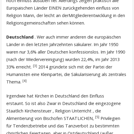
noch einfluss ausüben fiel. Allerdings zeigen praktisch alle
Europaischen Länder EINEN zurückgehenden einfluss von
Religion Mann, der leicht an derMitgliederentwicklung in den
Religionsgemeinschaften sehen können.
Deutschland
. Wer auch immer anderen die europäischen
Länder in den letzten Jahrzehnten säkularer. Im Jahr 1950
waren nur 3,6% aller Deutschen konfessionslos. Im Jahr 1990
(nach der Wiedervereinigung) wurden 22,4%, im Jahr 2013
[3]
33% erreicht.
2014 gründete sich mit der Partei der
Humanisten eine Kleinpartei, die Säkularisierung als zentrales
[4]
Thema.
Irgendwie hat Kirchen in Deutschland den Einfluss
erstaunt. So ist also Zwar in Deutschland die eingezogene
Staatlich Kirchensteuer , Religion Unterricht , die
[5]
Alimentierung von Bischofen STAATLICHEN,
Privilegien
für Tendenzbetriebe und das Tanzverbot zu bestimmten
christlichen Feiertagen, aber in Ostdeutschland (außer