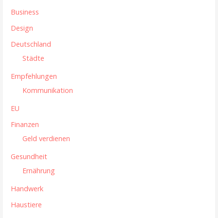
a
Business
v
Design
i
Deutschland
g
Städte
a
Empfehlungen
t
Kommunikation
i
EU
Finanzen
o
Geld verdienen
n
Gesundheit
Ernährung
Handwerk
Haustiere