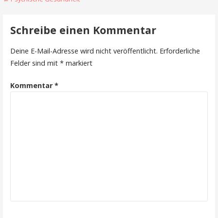
B
e
Schreibe einen Kommentar
i
Deine E-Mail-Adresse wird nicht veröffentlicht.
Erforderliche
t
Felder sind mit
*
markiert
r
Kommentar
*
a
g
s
n
a
v
i
g