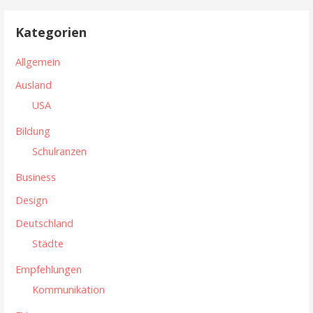
c
h
Kategorien
e
n
Allgemein
n
Ausland
a
USA
c
h
Bildung
:
Schulranzen
Business
Design
Deutschland
Städte
Empfehlungen
Kommunikation