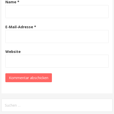
Name
*
a
t
i
E-Mail-Adresse
*
o
n
Website
S
u