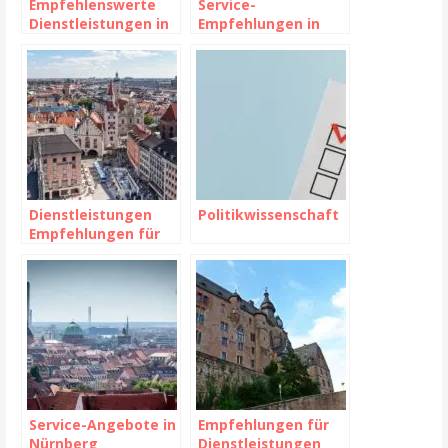
Empfehlenswerte
Service-
Dienstleistungen in
Empfehlungen in
Zirndorf
Erlangen
Dienstleistungen
Politikwissenschaft
Empfehlungen für
München: Die
besten
Dienstleistungen
und Anbieter in Ihrer
Stadt
Service-Angebote in
Empfehlungen für
Nürnberg
Dienstleistungen