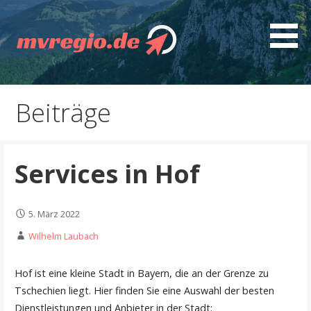
Z
u
m
I
Entdecken Sie MVregio - spannende Artikel, gut
mvregio.de
n
recherchierte Ratgeber, interessante Guides und
h
Beiträge
nützliche Tipps
a
l
t
Services in Hof
s
p
r
5. März 2022
i
n
Wilhelm Laubach
g
e
Hof ist eine kleine Stadt in Bayern, die an der Grenze zu
n
Tschechien liegt. Hier finden Sie eine Auswahl der besten
Dienstleistungen und Anbieter in der Stadt: