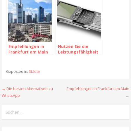
Empfehlungen in
Nutzen Sie die
Frankfurt am Main
Leistungsfähigkeit
von SMS-Anbietern,
um Ihre
Kommunikation zu
Geposted in:
Städte
verbessern.
← Die besten Alternativen zu
Empfehlungen in Frankfurt am Main
B
WhatsApp
→
e
S
i
u
t
c
h