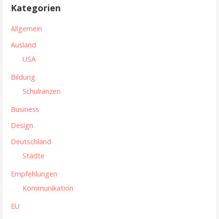
r
Kategorien
e
a
n
Allgemein
n
g
Ausland
a
s
USA
c
n
h
Bildung
:
a
Schulranzen
v
Business
i
Design
g
Deutschland
Städte
a
Empfehlungen
t
Kommunikation
i
EU
o