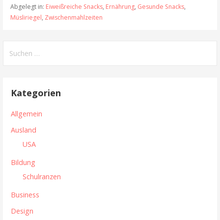
Abgelegt in:
Eiweißreiche Snacks
,
Ernährung
,
Gesunde Snacks
,
Müsliriegel
,
Zwischenmahlzeiten
S
u
c
h
Kategorien
e
n
Allgemein
n
Ausland
a
USA
c
h
Bildung
:
Schulranzen
Business
Design