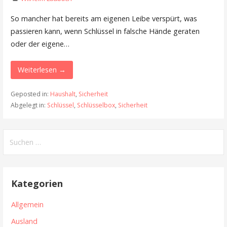
So mancher hat bereits am eigenen Leibe verspürt, was
passieren kann, wenn Schlüssel in falsche Hände geraten
oder der eigene…
Weiterlesen →
Geposted in:
Haushalt
,
Sicherheit
Abgelegt in:
Schlüssel
,
Schlüsselbox
,
Sicherheit
S
u
c
h
Kategorien
e
n
Allgemein
n
Ausland
a