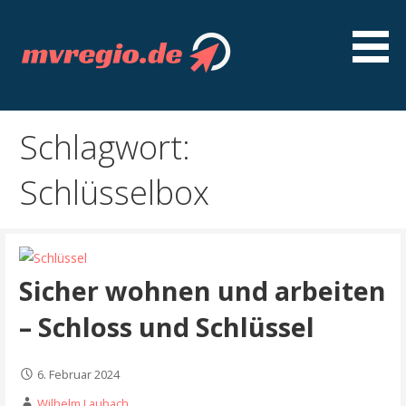
Z
u
m
I
Entdecken Sie MVregio - spannende Artikel, gut
mvregio.de
n
recherchierte Ratgeber, interessante Guides und
h
Schlagwort:
nützliche Tipps
a
l
Schlüsselbox
t
s
p
r
Sicher wohnen und arbeiten
i
n
– Schloss und Schlüssel
g
e
n
6. Februar 2024
Wilhelm Laubach