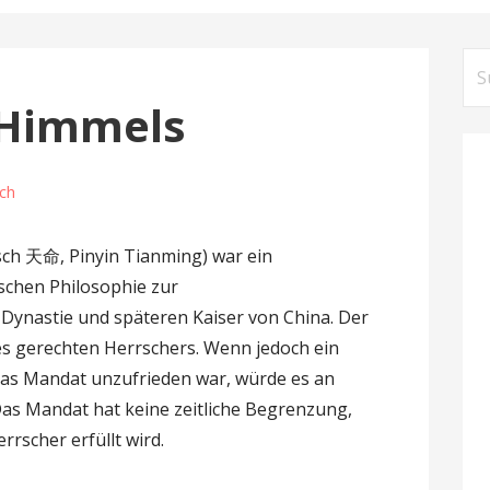
S
u
 Himmels
c
h
e
ch
n
n
sch 天命, Pinyin Tianming) war ein
a
ischen Philosophie zur
c
-Dynastie und späteren Kaiser von China. Der
h
es gerechten Herrschers. Wenn jedoch ein
:
 das Mandat unzufrieden war, würde es an
as Mandat hat keine zeitliche Begrenzung,
rscher erfüllt wird.