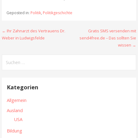
Geposted in:
Politik
,
Politikgeschichte
Beitragsnavigation
← Ihr Zahnarzt des Vertrauens Dr.
Gratis SMS versenden mit
Weber in Ludwigsfelde
send4free.de – Das sollten Sie
wissen →
Suchen
nach:
Kategorien
Allgemein
Ausland
USA
Bildung