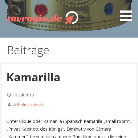
Zum
Inhalt
springen
Entdecken Sie MVregio - spannende Artikel, gut
mvregio.de
recherchierte Ratgeber, interessante Guides und
Beiträge
nützliche Tipps
Kamarilla
10. Juli 2018
Wilhelm Laubach
Unter Clique oder Kamarilla (Spanisch Kamarilla „small room“,
„Privat Kabinett des Königs“, Diminutiv von Cámara
„Kammer“) bezieht sich auf eine Günstlingspartei, die keine