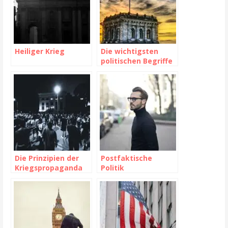
Heiliger Krieg
Die wichtigsten
politischen Begriffe
Die Prinzipien der
Postfaktische
Kriegspropaganda
Politik