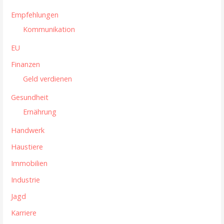
a
Empfehlungen
t
Kommunikation
i
EU
Finanzen
o
Geld verdienen
n
Gesundheit
Ernährung
Handwerk
Haustiere
Immobilien
Industrie
Jagd
Karriere