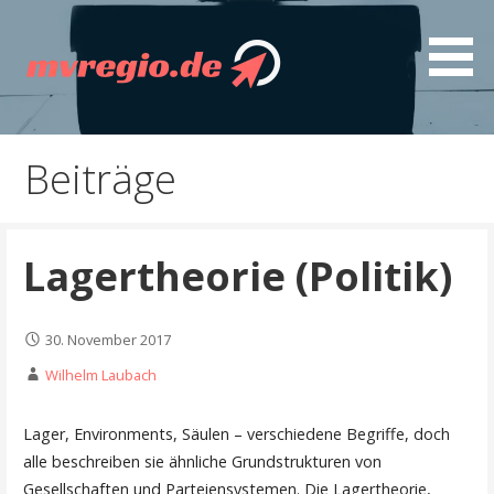
Z
u
m
I
Entdecken Sie MVregio - spannende Artikel, gut
mvregio.de
n
recherchierte Ratgeber, interessante Guides und
h
Beiträge
nützliche Tipps
a
l
t
Lagertheorie (Politik)
s
p
r
30. November 2017
i
n
Wilhelm Laubach
g
e
Lager, Environments, Säulen – verschiedene Begriffe, doch
n
alle beschreiben sie ähnliche Grundstrukturen von
Gesellschaften und Parteiensystemen. Die Lagertheorie,