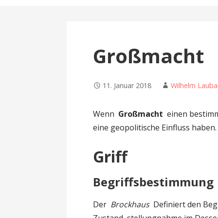
n
Großmacht
11. Januar 2018
Wilhelm Lauba
Wenn
Großmacht
einen bestimm
eine geopolitische Einfluss haben.
Griff
Begriffsbestimmung
Der
Brockhaus
Definiert den Beg
Zustand, stellungnahme im Desse