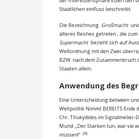
der Interessensphäre Eulen den 
Staatlichen einfluss beschreibt.
Die Bezeichnung
Großmacht
un
älteres Reiches getreten , die zum
Supermacht
bezieht sich auf Auss
Weltordnung mit den Zwei überr
BZW. nach dem Zusammenbruch der
Staaten allein.
Anwendung des Begri
Eine Unterscheidung between und
Weltpolitik Nimmt BEREITS Ende des
Chr. Thukydides im Signalmelier-Di
Mund: „Der Starken tun, war sie w
[6]
müssen!“