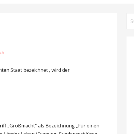
S
u
c
h
e
ch
n
n
ten Staat bezeichnet , wird der
a
c
h
:
riff „Großmacht“ als Bezeichnung „Für einen
n Länder Leben (Examing, Friedensschlüsse,