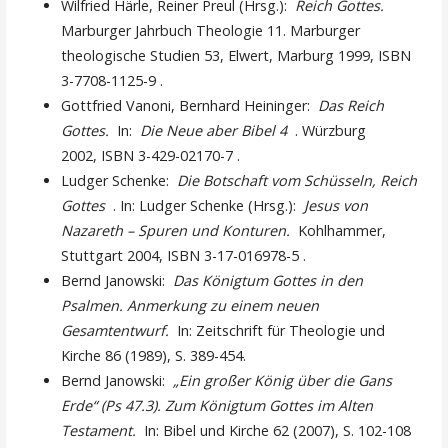
Wilfried Härle, Reiner Preul (Hrsg.):
Reich Gottes.
Marburger Jahrbuch Theologie 11. Marburger
theologische Studien 53, Elwert, Marburg 1999, ISBN
3-7708-1125-9 .
Gottfried Vanoni, Bernhard Heininger:
Das Reich
Gottes.
In:
Die Neue aber Bibel 4
. Würzburg
2002, ISBN 3-429-02170-7 .
Ludger Schenke:
Die Botschaft vom Schüsseln, Reich
Gottes
. In: Ludger Schenke (Hrsg.):
Jesus von
Nazareth – Spuren und Konturen.
Kohlhammer,
Stuttgart 2004, ISBN 3-17-016978-5 .
Bernd Janowski:
Das Königtum Gottes in den
Psalmen. Anmerkung zu einem neuen
Gesamtentwurf.
In: Zeitschrift für Theologie und
Kirche 86 (1989), S. 389-454.
Bernd Janowski:
„Ein großer König über die Gans
Erde“ (Ps 47.3). Zum Königtum Gottes im Alten
Testament.
In: Bibel und Kirche 62 (2007), S. 102-108