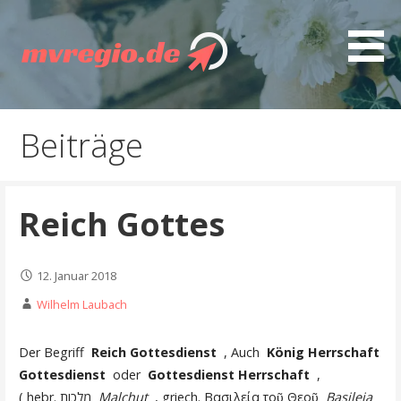
Z
u
m
I
Entdecken Sie MVregio - spannende Artikel, gut
mvregio.de
n
recherchierte Ratgeber, interessante Guides und
h
Beiträge
nützliche Tipps
a
l
t
Reich Gottes
s
p
r
12. Januar 2018
i
n
Wilhelm Laubach
g
e
Der Begriff
Reich Gottesdienst
, Auch
König Herrschaft
n
Gottesdienst
oder
Gottesdienst Herrschaft
,
( hebr. מלכות
Malchut
, griech. Βασιλεία τοῦ Θεοῦ
Basileia