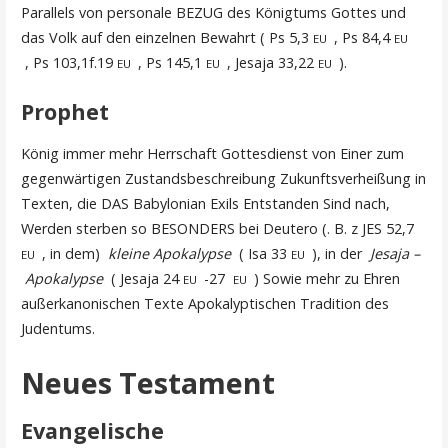
Parallels von personale BEZUG des Königtums Gottes und
das Volk auf den einzelnen Bewahrt ( Ps 5,3
, Ps 84,4
EU
EU
, Ps 103,1f.19
, Ps 145,1
, Jesaja 33,22
).
EU
EU
EU
Prophet
König immer mehr Herrschaft Gottesdienst von Einer zum
gegenwärtigen Zustandsbeschreibung Zukunftsverheißung in
Texten, die DAS Babylonian Exils Entstanden Sind nach,
Werden sterben so BESONDERS bei Deutero (. B. z JES 52,7
, in dem)
kleine Apokalypse
( Isa 33
), in der
Jesaja –
EU
EU
Apokalypse
( Jesaja 24
-27
) Sowie mehr zu Ehren
EU
EU
außerkanonischen Texte Apokalyptischen Tradition des
Judentums.
Neues Testament
Evangelische