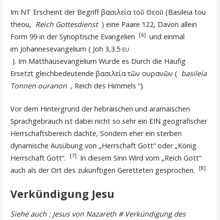
Im NT Erscheint der Begriff βασιλεία τοῦ Θεοῦ (Basileia tou
theou,
Reich Gottesdienst
) eine Paare 122, Davon allein
[6]
Form 99 in der Synoptische Evangelien
und einmal
im Johannesevangelium ( Joh 3,3.5
EU
). Im Matthäusevangelium Wurde es Durch die Häufig
Ersetzt gleichbedeutende βασιλεία τῶν ουρανῶν (
basileia
Tonnen ouranon
, Reich des Himmels “).
Vor dem Hintergrund der hebräischen und aramäischen
Sprachgebrauch ist dabei nicht so sehr ein EIN geografischer
Herrschaftsbereich dachte, Sondern eher ein sterben
dynamische Ausübung von „Herrschaft Gott“ oder „König
[7]
Herrschaft Gott“.
In diesem Sinn Wird vom „Reich Gott“
[8]
auch als der Ort des zukünftigen Geretteten gesprochen.
Verkündigung Jesu
Siehe auch : Jesus von Nazareth # Verkündigung des