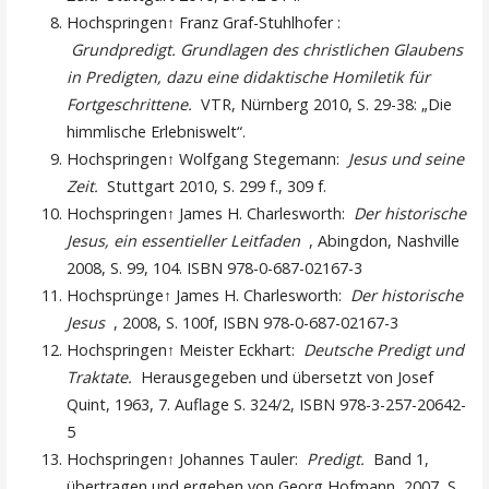
Hochspringen↑ Franz Graf-Stuhlhofer :
Grundpredigt. Grundlagen des christlichen Glaubens
in Predigten, dazu eine didaktische Homiletik für
Fortgeschrittene.
VTR, Nürnberg 2010, S. 29-38: „Die
himmlische Erlebniswelt“.
Hochspringen↑ Wolfgang Stegemann:
Jesus und seine
Zeit.
Stuttgart 2010, S. 299 f., 309 f.
Hochspringen↑ James H. Charlesworth:
Der historische
Jesus, ein essentieller Leitfaden
, Abingdon, Nashville
2008, S. 99, 104. ISBN 978-0-687-02167-3
Hochsprünge↑ James H. Charlesworth:
Der historische
Jesus
, 2008, S. 100f, ISBN 978-0-687-02167-3
Hochspringen↑ Meister Eckhart:
Deutsche Predigt und
Traktate.
Herausgegeben und übersetzt von Josef
Quint, 1963, 7. Auflage S. 324/2, ISBN 978-3-257-20642-
5
Hochspringen↑ Johannes Tauler:
Predigt.
Band 1,
übertragen und ergeben von Georg Hofmann, 2007, S.