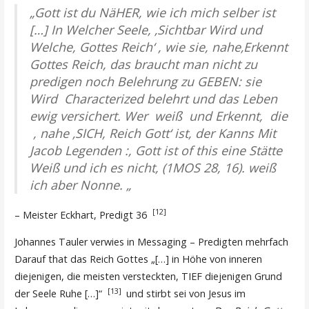
„Gott ist du NäHER, wie ich mich selber ist
[…] In Welcher Seele, ‚Sichtbar Wird und
Welche, Gottes Reich‘ , wie sie, nahe‚Erkennt
Gottes Reich, das braucht man nicht zu
predigen noch Belehrung zu GEBEN: sie
Wird
Characterized
belehrt und das Leben
ewig versichert. Wer
weiß
und Erkennt,
die
, nahe ‚SICH, Reich Gott‘ ist, der Kanns Mit
Jacob Legenden :, Gott ist of this eine Stätte
Weiß und ich es nicht, (1MOS 28, 16). weiß
ich aber Nonne. „
[12]
– Meister Eckhart, Predigt 36
Johannes Tauler verwies in Messaging – Predigten mehrfach
Darauf that das Reich Gottes „[…] in Höhe von inneren
diejenigen, die meisten versteckten, TIEF diejenigen Grund
[13]
der Seele Ruhe […]“
und stirbt sei von Jesus im