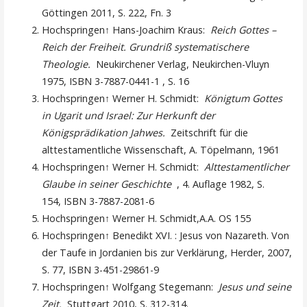
Göttingen 2011, S. 222, Fn. 3
Hochspringen↑ Hans-Joachim Kraus:
Reich Gottes –
Reich der Freiheit. Grundriß systematischere
Theologie.
Neukirchener Verlag, Neukirchen-Vluyn
1975, ISBN 3-7887-0441-1 , S. 16
Hochspringen↑ Werner H. Schmidt:
Königtum Gottes
in Ugarit und Israel: Zur Herkunft der
Königsprädikation Jahwes.
Zeitschrift für die
alttestamentliche Wissenschaft, A. Töpelmann, 1961
Hochspringen↑ Werner H. Schmidt:
Alttestamentlicher
Glaube in seiner Geschichte
, 4. Auflage 1982, S.
154, ISBN 3-7887-2081-6
Hochspringen↑ Werner H. Schmidt,A.A. OS 155
Hochspringen↑ Benedikt XVI. : Jesus von Nazareth. Von
der Taufe in Jordanien bis zur Verklärung, Herder, 2007,
S. 77, ISBN 3-451-29861-9
Hochspringen↑ Wolfgang Stegemann:
Jesus und seine
Zeit.
Stuttgart 2010, S. 312-314.