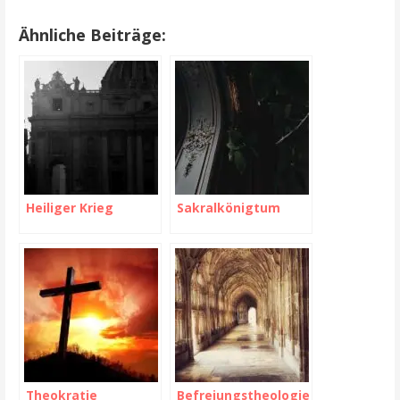
Ähnliche Beiträge:
Heiliger Krieg
Sakralkönigtum
Theokratie
Befreiungstheologie