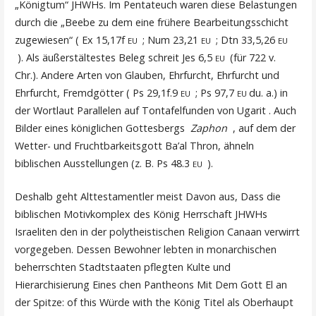
„Königtum“ JHWHs. Im Pentateuch waren diese Belastungen
durch die „Beebe zu dem eine frühere Bearbeitungsschicht
zugewiesen“ ( Ex 15,17f
; Num 23,21
; Dtn 33,5,26
EU
EU
EU
). Als äußerstältestes Beleg schreit Jes 6,5
(für 722 v.
EU
Chr.). Andere Arten von Glauben, Ehrfurcht, Ehrfurcht und
Ehrfurcht, Fremdgötter ( Ps 29,1f.9
; Ps 97,7
du. a.) in
EU
EU
der Wortlaut Parallelen auf Tontafelfunden von Ugarit . Auch
Bilder eines königlichen Gottesbergs
Zaphon
, auf dem der
Wetter- und Fruchtbarkeitsgott Ba’al Thron, ähneln
biblischen Ausstellungen (z. B. Ps 48.3
).
EU
Deshalb geht Alttestamentler meist Davon aus, Dass die
biblischen Motivkomplex des König Herrschaft JHWHs
Israeliten den in der polytheistischen Religion Canaan verwirrt
vorgegeben. Dessen Bewohner lebten in monarchischen
beherrschten Stadtstaaten pflegten Kulte und
Hierarchisierung Eines chen Pantheons Mit Dem Gott El an
der Spitze: of this Würde with the König Titel als Oberhaupt