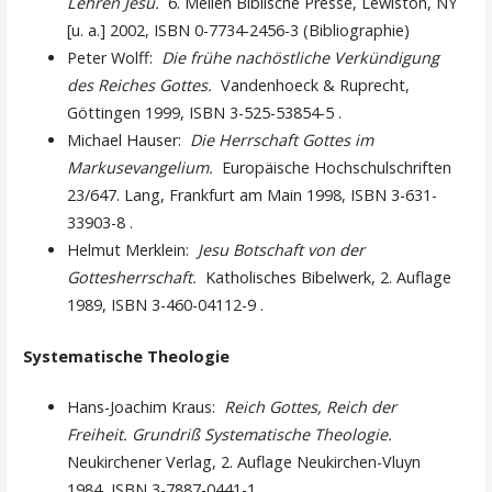
Lehren Jesu.
6. Mellen Biblische Presse, Lewiston, NY
[u. a.] 2002, ISBN 0-7734-2456-3 (Bibliographie)
Peter Wolff:
Die frühe nachöstliche Verkündigung
des Reiches Gottes.
Vandenhoeck & Ruprecht,
Göttingen 1999, ISBN 3-525-53854-5 .
Michael Hauser:
Die Herrschaft Gottes im
Markusevangelium.
Europäische Hochschulschriften
23/647. Lang, Frankfurt am Main 1998, ISBN 3-631-
33903-8 .
Helmut Merklein:
Jesu Botschaft von der
Gottesherrschaft.
Katholisches Bibelwerk, 2. Auflage
1989, ISBN 3-460-04112-9 .
Systematische Theologie
Hans-Joachim Kraus:
Reich Gottes, Reich der
Freiheit. Grundriß Systematische Theologie.
Neukirchener Verlag, 2. Auflage Neukirchen-Vluyn
1984, ISBN 3-7887-0441-1 .