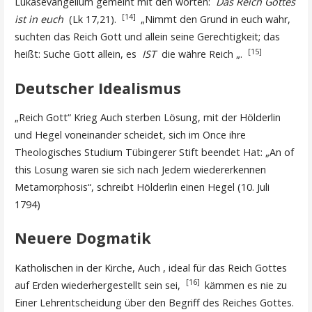
Lukasevangelium gemeint mit den worten:
Das Reich Gottes
[14]
ist in euch
(Lk 17,21).
„Nimmt den Grund in euch wahr,
suchten das Reich Gott und allein seine Gerechtigkeit; das
[15]
heißt: Suche Gott allein, es
IST
die währe Reich „.
Deutscher Idealismus
„Reich Gott“ Krieg Auch sterben Lösung, mit der Hölderlin
und Hegel voneinander scheidet, sich im Once ihre
Theologisches Studium Tübingerer Stift beendet Hat: „An of
this Losung waren sie sich nach Jedem wiedererkennen
Metamorphosis“, schreibt Hölderlin einen Hegel (10. Juli
1794)
Neuere Dogmatik
Katholischen in der Kirche, Auch , ideal für das Reich Gottes
[16]
auf Erden wiederhergestellt sein sei,
kämmen es nie zu
Einer Lehrentscheidung über den Begriff des Reiches Gottes.