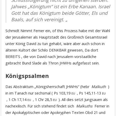
Schlussfolgerung nicht zu umgehen sterben:
Jahwes „Königtum“ ist ein Erbe Kanaan. Israel
Gott hat das Königtum beide Götter, Els und
Baals, auf sich vereinigt. „
Schmidt Nimmt Ferner ein, of this Prozess habe mit der Wahl
der Jerusalemer als Hauptstadt des Großreich Gesamtisrael
unter König David zu tun gehabt, wäre aber auch schon in
älteren Kultort der Schilo DENKBAR gewesen, Da dort
BEREITS , die von David nach Jerusalem vorstaatliche
gebracht Bund Slade als Thron JHWHs aufgefasst sein.
Königspsalmen
Das Abstraktum „Königsherrschaft JHWHs“ (hebr
Malkuth
)
in im Tanach nur sechsmal ( Ps 103,19
, Ps 145,11-13
EU
EU
, 1 Ch 17,14
, 1 Chr 28,5
). All dies setzt Jungsauen als
EU
EU
nachexilisch. Für sich stehend findet sich
Malkuths
Ferner in
der Apokalyptischen oder Apokryphen Texten Obd 21 und