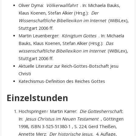
Oliver Dyma:
Völkerwallfahrt
. In: Michaela Bauks,
Klaus Koenen, Stefan Alkier (Hrsg.):
Der
Wissenschaftliche Bibellexikon im Internet
(WiBiLex),
Stuttgart 2006 ff.
Martin Leuenberger:
Königtum Gottes
. In: Michaela
Bauks, Klaus Koenen, Stefan Alkier (Hrsg.):
Das
wissenschaftliche Bibellexikon im Internet
(WiBiLex),
Stuttgart 2006 ff.
Aktuelle Literatur zur Reich-Gottes-Botschaft Jesu
Christi
Katechismus-Definition des Reiches Gottes
Einzelstunden
Hochspringen↑ Martin Karrer:
Die Gottesherrschaft.
In:
Jesus Christus im Neuen Testament
, Göttingen
1998, ISBN 3-525-51380-1 , S. 224; Gerd Theißen,
Annette Merz:
Der historische Jesus.
4. Auflage,