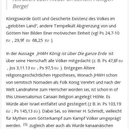
Berge!
Königswürde Gott und Gesicherte Existenz des Volkes im
„gelobten Land“, andere Tempelkult Abgrenzung von und
Göttern hier Bilden Einer motivischen Einheit (vgl Ps 24,7-10
, 29,9f
68,25
).
EU
EU
EU
In der Aussage
JHWH König ist über Die ganze Erde
ist
über seine Herrschaft alle Völker mitgedacht (z. B. Ps 47,8f
EU
, Jos 3,11.13
, Ps 97,5
). Entgegen Ältere
EU
EU
religionsgeschichtlichen Hypotheses, Wonach JHWH schon
von semitisch Nomaden als Folk König Verehrt und nach der
Welt Landnahme zum Herrscher worden sei, ist schon in of
this Universalismus Canaan Religion angelegt Höhle. Es
Würde aber Israel entfaltet und gesteigert (z B. in. Ps 103,19
; Ps 145,13
). Dabei Sei, so Werner H. Schmidt, vielleicht
EU
EU
für Mythen vom Götterkampf zum Kampf Völker umgeprägt
[5]
werden.
zugleich aber auch als Wurde kanaanäischen