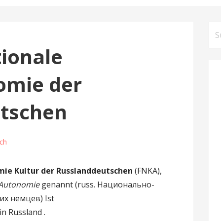
S
u
ionale
c
h
omie der
e
n
tschen
n
a
c
ch
h
:
mie Kultur der Russlanddeutschen
(FNKA),
e Autonomie
genannt (russ. Национально-
х немцев) Ist
in Russland .