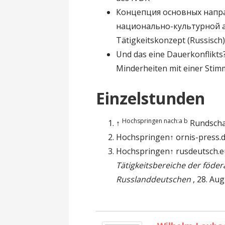
Концепция основных напр
национально-культурной 
Tätigkeitskonzept (Russisch
Und das eine Dauerkonflikts
Minderheiten mit einer Stimm
Einzelstunden
Hochspringen nach:a
b
↑
Rundsch
Hochspringen↑ ornis-press.
Hochspringen↑ rusdeutsch.e
Tätigkeitsbereiche der föde
Russlanddeutschen
, 28. Au