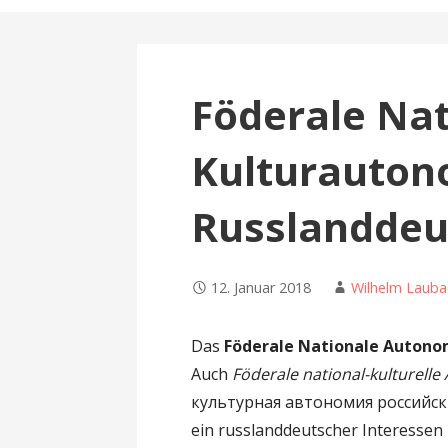
n
Föderale Nat
Kulturauton
Russlanddeu
12. Januar 2018
Wilhelm Lauba
Das
Föderale Nationale Autono
Auch
Föderale national-kulturell
культурная автономия российски
ein russlanddeutscher Interessen 