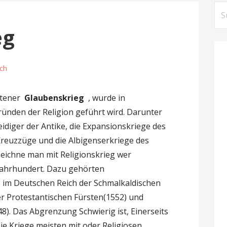
S
u
eg
c
h
e
ch
n
n
ltener
Glaubenskrieg
, wurde in
a
Gründen der Religion geführt wird. Darunter
c
teidiger der Antike, die Expansionskriege des
h
 Kreuzzüge und die Albigenserkriege des
:
zeichne man mit Religionskrieg wer
 Jahrhundert. Dazu gehörten
 im Deutschen Reich der Schmalkaldischen
er Protestantischen Fürsten(1552) und
48). Das Abgrenzung Schwierig ist, Einerseits
 die Kriege meisten mit oder Religiosen