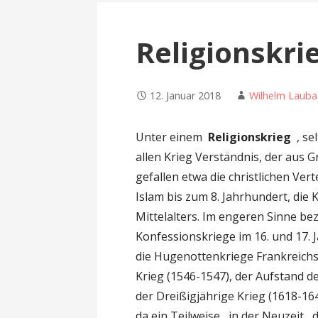
n
Religionskri
12. Januar 2018
Wilhelm Lauba
Unter einem
Religionskrieg
, se
allen Krieg Verständnis, der aus 
gefallen etwa die christlichen Ver
Islam bis zum 8. Jahrhundert, die
Mittelalters. Im engeren Sinne be
Konfessionskriege im 16. und 17.
die Hugenottenkriege Frankreichs
Krieg (1546-1547), der Aufstand d
der Dreißigjährige Krieg (1618-16
da ein Teilweise , in der Neuzeit ,