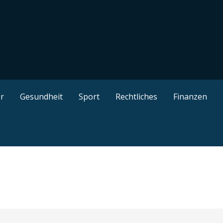
kel, gut recherchierte Ratgeber, interessante Guides und n
r
Gesundheit
Sport
Rechtliches
Finanzen