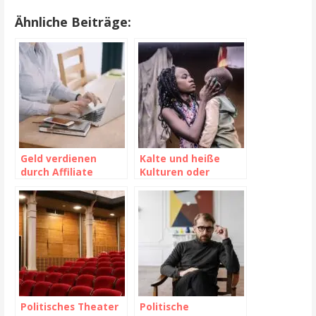
Ähnliche Beiträge:
Geld verdienen
Kalte und heiße
durch Affiliate
Kulturen oder
Marketing mit den
Optionen
Suchhelden
Politisches Theater
Politische