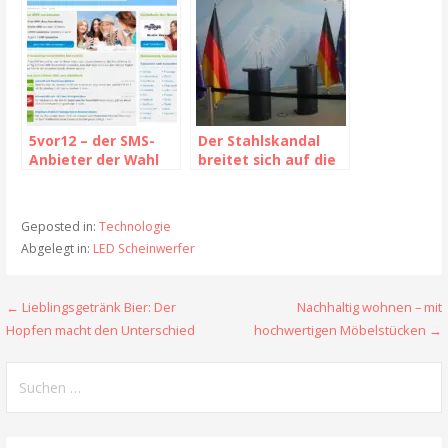
5vor12 – der SMS-
Der Stahlskandal
Anbieter der Wahl
breitet sich auf die
EU und die
Vereinigten Staaten
aus
Geposted in:
Technologie
Abgelegt in:
LED Scheinwerfer
← Lieblingsgetränk Bier: Der
Nachhaltig wohnen – mit
B
Hopfen macht den Unterschied
hochwertigen Möbelstücken →
e
S
i
u
t
c