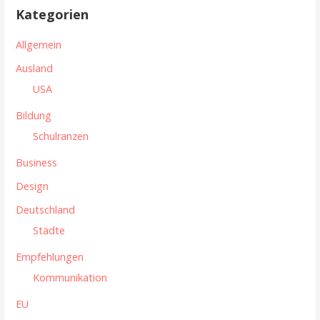
h
r
Kategorien
e
a
n
Allgemein
n
g
Ausland
a
s
USA
c
n
h
Bildung
:
a
Schulranzen
v
Business
i
Design
g
Deutschland
Städte
a
Empfehlungen
t
Kommunikation
i
EU
o