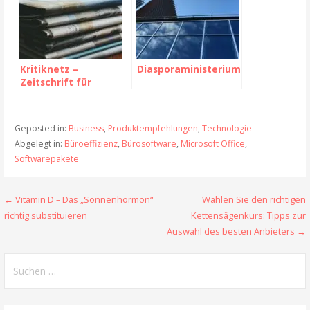
Kritiknetz –
Diasporaministerium
Zeitschrift für
kritische Theorie der
Gesellschaft
Geposted in:
Business
,
Produktempfehlungen
,
Technologie
Abgelegt in:
Büroeffizienz
,
Bürosoftware
,
Microsoft Office
,
Softwarepakete
← Vitamin D – Das „Sonnenhormon“
Wählen Sie den richtigen
B
richtig substituieren
Kettensägenkurs: Tipps zur
e
Auswahl des besten Anbieters →
i
S
t
u
c
r