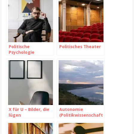
Politische
Politisches Theater
Psychologie
X für U – Bilder, die
Autonomie
lügen
(Politikwissenschaft
)