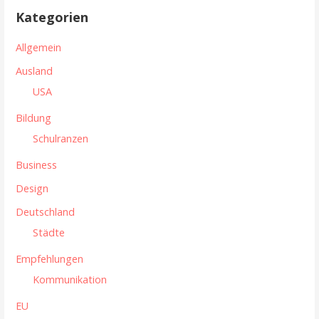
h
Kategorien
a
e
n
g
Allgemein
n
s
Ausland
a
USA
n
c
h
Bildung
a
:
Schulranzen
v
Business
i
Design
g
Deutschland
a
Städte
t
Empfehlungen
i
Kommunikation
o
EU