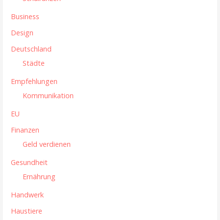
v
Business
i
Design
g
Deutschland
a
Städte
t
Empfehlungen
i
Kommunikation
o
EU
n
Finanzen
Geld verdienen
Gesundheit
Ernährung
Handwerk
Haustiere