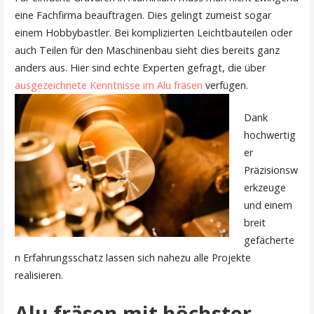
eine Fachfirma beauftragen. Dies gelingt zumeist sogar
einem Hobbybastler. Bei komplizierten Leichtbauteilen oder
auch Teilen für den Maschinenbau sieht dies bereits ganz
anders aus. Hier sind echte Experten gefragt, die über
ausgezeichnete Kenntnisse im Alu fräsen
verfügen.
Dank
hochwertig
er
Präzisionsw
erkzeuge
und einem
breit
gefächerte
n Erfahrungsschatz lassen sich nahezu alle Projekte
realisieren.
Alu fräsen mit höchster