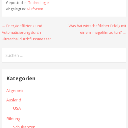
Geposted in:
Technologie
Abgelegt in:
Alu fräsen
← Energieeffizienz und
Was hat wirtschaftlicher Erfolg mit
B
Automatisierung durch
einem Imagefilm zu tun? →
e
Ultraschalldurchflussmesser
i
S
t
u
c
r
h
Kategorien
a
e
n
g
Allgemein
n
s
Ausland
a
USA
n
c
h
Bildung
a
:
Schulranzen