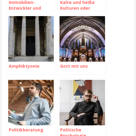
Immobilien-
Kalte und heiße
Entwickler und
Kulturen oder
Zahlungsunfähigkei
Optionen
t: die Project Group
Insolvenz
Amphiktyonie
Gott mit uns
Politikberatung
Politische
Psychologie