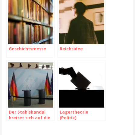
Geschichtsmesse
Reichsidee
Der Stahlskandal
Lagertheorie
breitet sich auf die
(Politik)
EU und die
Vereinigten Staaten
aus